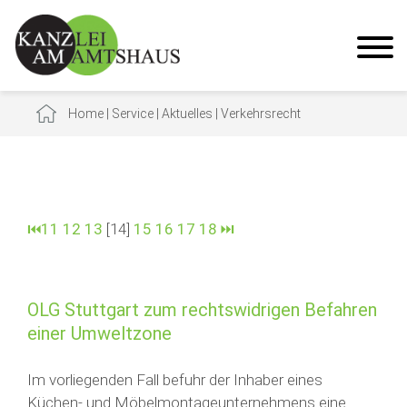
Home
|
Service
|
Aktuelles
|
Verkehrsrecht
⏮
11
12
13
[14]
15
16
17
18
⏭
OLG Stuttgart zum rechtswidrigen Befahren
einer Umweltzone
Im vorliegenden Fall befuhr der Inhaber eines
Küchen- und Möbelmontageunternehmens eine